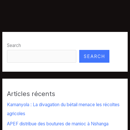
Search
SEARCH
Articles récents
Kamanyola : La divagation du bétail menace les récoltes
agricoles
APEF distribue des boutures de manioc à Nshanga