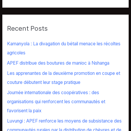
e
a
r
Recent Posts
c
h
Kamanyola : La divagation du bétail menace les récoltes
f
agricoles
o
APEF distribue des boutures de manioc à Nshanga
r
Les apprenantes de la deuxième promotion en coupe et
:
couture débutent leur stage pratique
Journée internationale des coopératives : des
organisations qui renforcent les communautés et
favorisent la paix
Luvungi : APEF renforce les moyens de subsistance des
communautés rurales par la distribution de chèvres et de