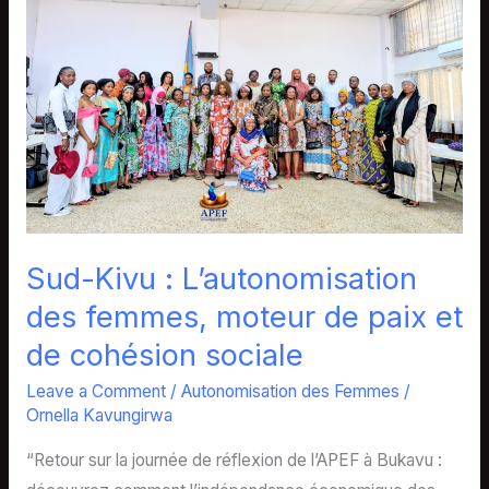
L’autonomisation
des
femmes,
moteur
de
paix
et
de
cohésion
Sud-Kivu : L’autonomisation
sociale
des femmes, moteur de paix et
de cohésion sociale
Leave a Comment
/
Autonomisation des Femmes
/
Ornella Kavungirwa
“Retour sur la journée de réflexion de l’APEF à Bukavu :