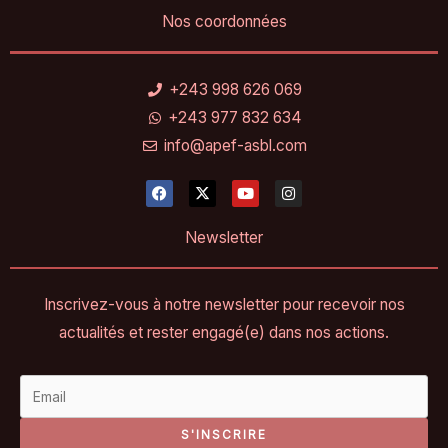
Nos coordonnées
+243 998 626 069
+243 977 832 634
info@apef-asbl.com
F
X
Y
I
a
-
o
n
c
t
u
s
e
w
t
t
Newsletter
b
i
u
a
o
t
b
g
o
t
e
r
k
e
a
Inscrivez-vous à notre newsletter pour recevoir nos
r
m
actualités et rester engagé(e) dans nos actions.
S'INSCRIRE