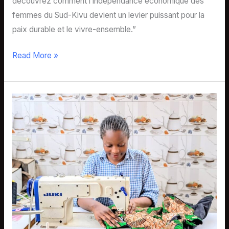
découvrez comment l’indépendance économique des
femmes du Sud-Kivu devient un levier puissant pour la
paix durable et le vivre-ensemble.”
Read More »
De
l’ombre
à
la
lumière
:
Prisca
Fadhili,
l’âme
derrière