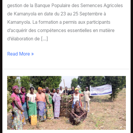
Kamanyola
gestion de la Banque Populaire des Semences Agricoles
de Kamanyola en date du 23 au 25 Septembre à
Kamanyola. La formation a permis aux participants
d’acquérir des compétences essentielles en matière
d’élaboration de […]
Read More »
Les
membres
des
organisations
paysannes
et
des