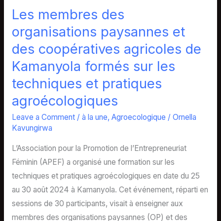
coopératives
Les membres des
agricoles
organisations paysannes et
de
des coopératives agricoles de
Kamanyola
Kamanyola formés sur les
formés
sur
techniques et pratiques
les
agroécologiques
techniques
Leave a Comment
/
à la une
,
Agroecologique
/
Ornella
et
Kavungirwa
pratiques
agroécologiques
L’Association pour la Promotion de l’Entrepreneuriat
Féminin (APEF) a organisé une formation sur les
techniques et pratiques agroécologiques en date du 25
au 30 août 2024 à Kamanyola. Cet événement, réparti en
sessions de 30 participants, visait à enseigner aux
membres des organisations paysannes (OP) et des