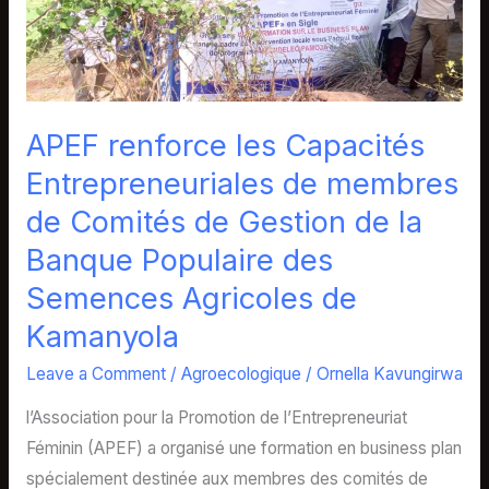
Capacités
Entrepreneuriales
de
membres
de
APEF renforce les Capacités
Comités
Entrepreneuriales de membres
de
de Comités de Gestion de la
Gestion
Banque Populaire des
de
la
Semences Agricoles de
Banque
Kamanyola
Populaire
Leave a Comment
/
Agroecologique
/
Ornella Kavungirwa
des
Semences
l’Association pour la Promotion de l’Entrepreneuriat
Agricoles
Féminin (APEF) a organisé une formation en business plan
de
spécialement destinée aux membres des comités de