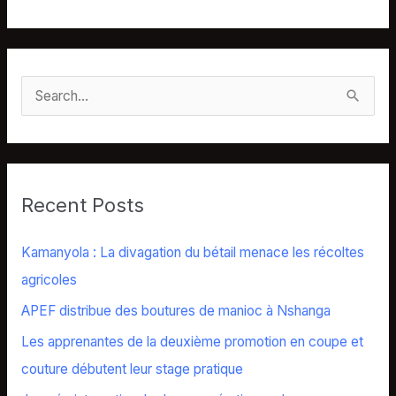
S
e
a
r
Recent Posts
c
h
Kamanyola : La divagation du bétail menace les récoltes
f
agricoles
o
APEF distribue des boutures de manioc à Nshanga
r
Les apprenantes de la deuxième promotion en coupe et
:
couture débutent leur stage pratique