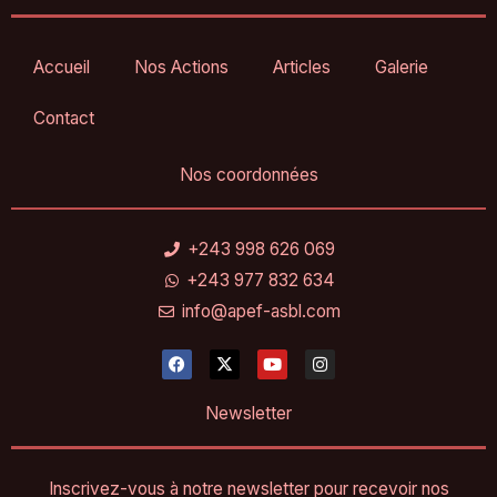
Accueil
Nos Actions
Articles
Galerie
Contact
Nos coordonnées
+243 998 626 069
+243 977 832 634
info@apef-asbl.com
F
X
Y
I
a
-
o
n
c
t
u
s
e
w
t
t
Newsletter
b
i
u
a
o
t
b
g
o
t
e
r
k
e
a
Inscrivez-vous à notre newsletter pour recevoir nos
r
m