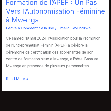
Formation de l’APEF : Un Pas
Pas
Vers
Vers l’Autonomisation Féminine
l’Autonomisation
à Mwenga
Féminine
Leave a Comment
/
à la une
/
Ornella Kavungirwa
à
Mwenga
Ce samedi 18 mai 2024, l’Association pour la Promotion
de l’Entrepreneuriat Féminin (APEF) a célébré la
cérémonie de certification des apprenantes de son
centre de formation situé à Mwenga, à l’hôtel Bana ya
Mwenga en présence de plusieurs personnalités.
Read More »