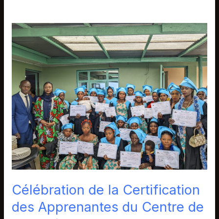
Célébration
de
la
Certification
des
Apprenantes
du
Centre
de
Formation
de
l’APEF
Célébration de la Certification
:
des Apprenantes du Centre de
Un