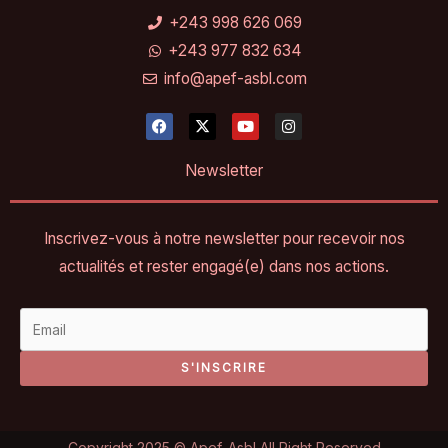
+243 998 626 069
+243 977 832 634
info@apef-asbl.com
F
X
Y
I
a
-
o
n
c
t
u
s
e
w
t
t
Newsletter
b
i
u
a
o
t
b
g
o
t
e
r
k
e
a
Inscrivez-vous à notre newsletter pour recevoir nos
r
m
actualités et rester engagé(e) dans nos actions.
S'INSCRIRE
Copyright 2025 © Apef-Asbl All Right Reserved