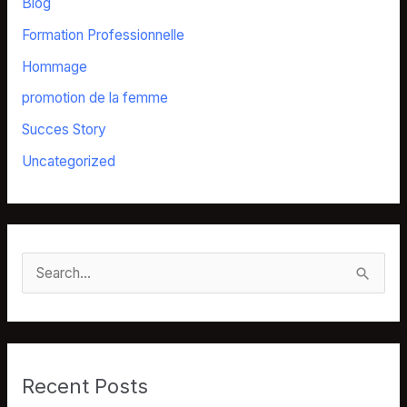
Blog
Formation Professionnelle
Hommage
promotion de la femme
Succes Story
Uncategorized
S
e
a
r
Recent Posts
c