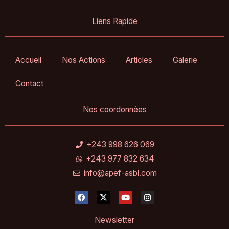
Liens Rapide
Accueil
Nos Actions
Articles
Galerie
Contact
Nos coordonnées
+243 998 626 069
+243 977 832 634
info@apef-asbl.com
F
X
Y
I
a
-
o
n
c
t
u
s
e
w
t
t
Newsletter
b
i
u
a