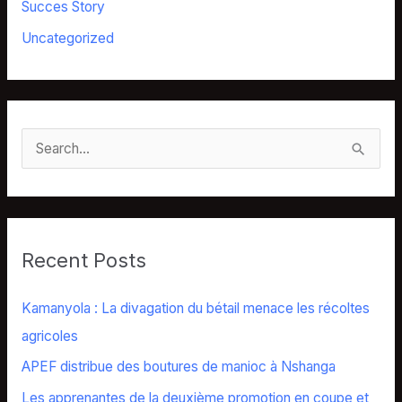
Succes Story
Uncategorized
S
e
a
r
Recent Posts
c
h
Kamanyola : La divagation du bétail menace les récoltes
f
agricoles
o
APEF distribue des boutures de manioc à Nshanga
r
Les apprenantes de la deuxième promotion en coupe et