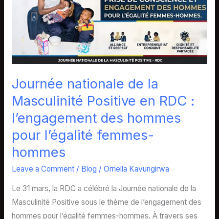
la
Masculinité
Positive
en
RDC
:
Journée nationale de la
l’engagement
Masculinité Positive en RDC :
des
hommes
l’engagement des hommes
pour
pour l’égalité femmes-
l’égalité
hommes
femmes-
Leave a Comment
/
Blog
/
Ornella Kavungirwa
hommes
Le 31 mars, la RDC a célébré la Journée nationale de la
Masculinité Positive sous le thème de l’engagement des
hommes pour l’égalité femmes-hommes. À travers ses