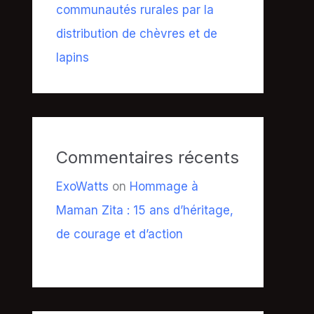
communautés rurales par la
distribution de chèvres et de
lapins
Commentaires récents
ExoWatts
on
Hommage à
Maman Zita : 15 ans d’héritage,
de courage et d’action