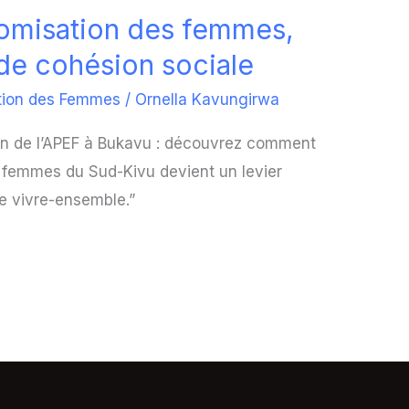
nomisation des femmes,
 de cohésion sociale
tion des Femmes
/
Ornella Kavungirwa
xion de l’APEF à Bukavu : découvrez comment
femmes du Sud-Kivu devient un levier
le vivre-ensemble.”