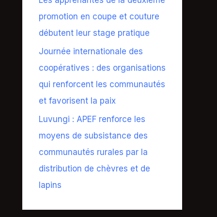
promotion en coupe et couture
débutent leur stage pratique
Journée internationale des
coopératives : des organisations
qui renforcent les communautés
et favorisent la paix
Luvungi : APEF renforce les
moyens de subsistance des
communautés rurales par la
distribution de chèvres et de
lapins