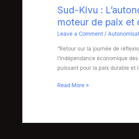
Kivu
Sud-Kivu : L’auto
:
moteur de paix et
L’autonomisation
des
Leave a Comment
/
Autonomisa
femmes,
“Retour sur la journée de réfle
moteur
l’indépendance économique des 
de
puissant pour la paix durable et 
paix
et
Read More »
de
cohésion
sociale