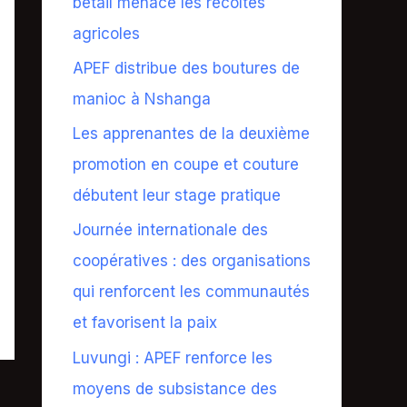
bétail menace les récoltes
agricoles
APEF distribue des boutures de
manioc à Nshanga
Les apprenantes de la deuxième
promotion en coupe et couture
débutent leur stage pratique
Journée internationale des
coopératives : des organisations
qui renforcent les communautés
et favorisent la paix
Luvungi : APEF renforce les
moyens de subsistance des