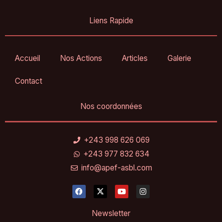
Liens Rapide
Accueil
Nos Actions
Articles
Galerie
Contact
Nos coordonnées
+243 998 626 069
+243 977 832 634
info@apef-asbl.com
F
X
Y
I
a
-
o
n
c
t
u
s
e
w
t
t
Newsletter
b
i
u
a