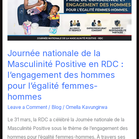
la
Masculinité
Positive
en
RDC
:
Journée nationale de la
l’engagement
Masculinité Positive en RDC :
des
hommes
l’engagement des hommes
pour
pour l’égalité femmes-
l’égalité
hommes
femmes-
Leave a Comment
/
Blog
/
Ornella Kavungirwa
hommes
Le 31 mars, la RDC a célébré la Journée nationale de la
Masculinité Positive sous le thème de l’engagement des
hommes pour l’égalité femmes-hommes. À travers ses