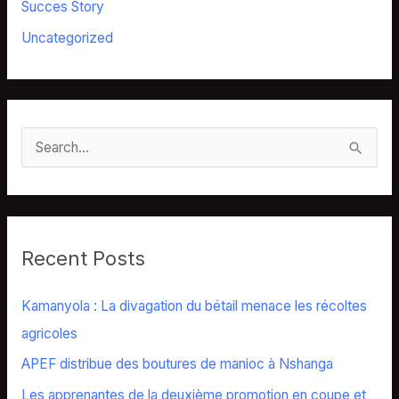
Succes Story
Uncategorized
S
e
a
r
Recent Posts
c
h
Kamanyola : La divagation du bétail menace les récoltes
f
agricoles
o
APEF distribue des boutures de manioc à Nshanga
r
Les apprenantes de la deuxième promotion en coupe et