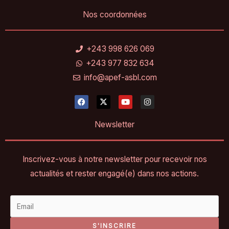
Nos coordonnées
+243 998 626 069
+243 977 832 634
info@apef-asbl.com
F
X
Y
I
a
-
o
n
c
t
u
s
e
w
t
t
Newsletter
b
i
u
a
o
t
b
g
o
t
e
r
k
e
a
Inscrivez-vous à notre newsletter pour recevoir nos
r
m
actualités et rester engagé(e) dans nos actions.
S'INSCRIRE