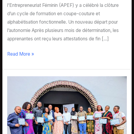
l’Entrepreneuriat Féminin (APEF) y a célébré la clôture
d’un cycle de formation en coupe-couture et
alphabétisation fonctionnelle. Un nouveau départ pour
l’autonomie Après plusieurs mois de détermination, les
apprenantes ont reçu leurs attestations de fin […]
Read More »
Formation
en
suivi
et
évaluation
de
l’APEF