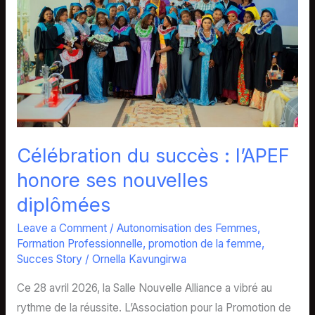
:
l’APEF
honore
ses
nouvelles
diplômées
Célébration du succès : l’APEF
honore ses nouvelles
diplômées
Leave a Comment
/
Autonomisation des Femmes
,
Formation Professionnelle
,
promotion de la femme
,
Succes Story
/
Ornella Kavungirwa
Ce 28 avril 2026, la Salle Nouvelle Alliance a vibré au
rythme de la réussite. L’Association pour la Promotion de