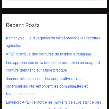
e
a
r
Recent Posts
c
h
Kamanyola : La divagation du bétail menace les récoltes
f
agricoles
o
APEF distribue des boutures de manioc à Nshanga
r
Les apprenantes de la deuxième promotion en coupe et
:
couture débutent leur stage pratique
Journée internationale des coopératives : des
organisations qui renforcent les communautés et
favorisent la paix
Luvungi : APEF renforce les moyens de subsistance des