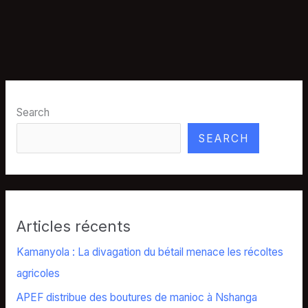
Search
SEARCH
Articles récents
Kamanyola : La divagation du bétail menace les récoltes
agricoles
APEF distribue des boutures de manioc à Nshanga