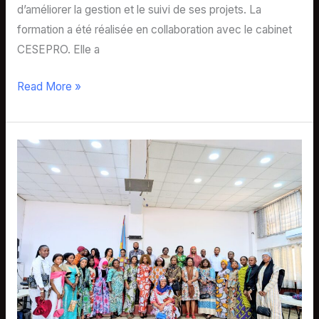
d’améliorer la gestion et le suivi de ses projets. La
formation a été réalisée en collaboration avec le cabinet
CESEPRO. Elle a
Read More »
Sud-
Kivu
:
L’autonomisation
des
femmes,
moteur
de
paix