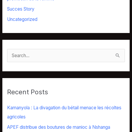
Succes Story
Uncategorized
S
e
a
r
Recent Posts
c
h
Kamanyola : La divagation du bétail menace les récoltes
f
agricoles
o
APEF distribue des boutures de manioc à Nshanga
r