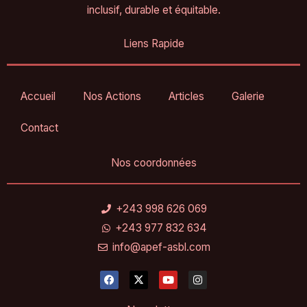
inclusif, durable et équitable.
Liens Rapide
Accueil
Nos Actions
Articles
Galerie
Contact
Nos coordonnées
+243 998 626 069
+243 977 832 634
info@apef-asbl.com
F
X
Y
I
a
-
o
n
c
t
u
s
e
w
t
t