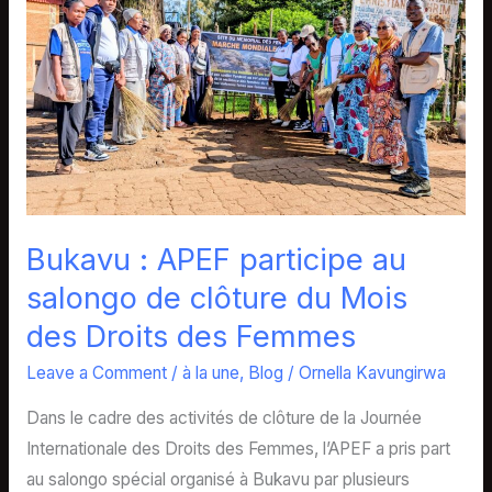
participe
au
salongo
de
clôture
du
Mois
des
Bukavu : APEF participe au
Droits
des
salongo de clôture du Mois
Femmes
des Droits des Femmes
Leave a Comment
/
à la une
,
Blog
/
Ornella Kavungirwa
Dans le cadre des activités de clôture de la Journée
Internationale des Droits des Femmes, l’APEF a pris part
au salongo spécial organisé à Bukavu par plusieurs