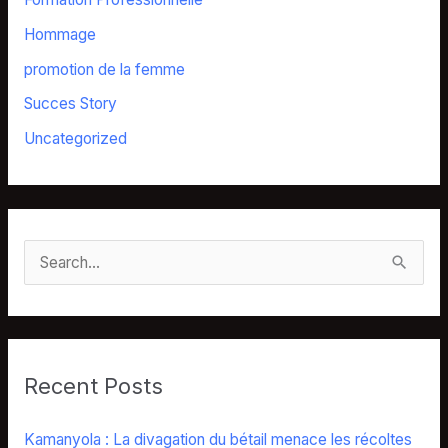
Hommage
promotion de la femme
Succes Story
Uncategorized
S
e
a
r
Recent Posts
c
h
Kamanyola : La divagation du bétail menace les récoltes