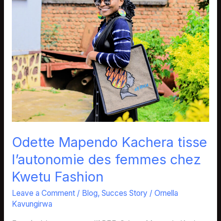
tisse
l’autonomie
des
femmes
chez
Kwetu
Fashion
Odette Mapendo Kachera tisse
l’autonomie des femmes chez
Kwetu Fashion
Leave a Comment
/
Blog
,
Succes Story
/
Ornella
Kavungirwa